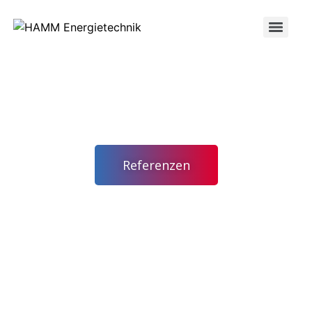
Kältetechnik |
Industriekälte |
Kälteanlagen
Referenzen