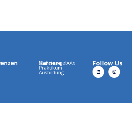
renzen
Karriere
Follow Us
r
Stellenangebote
Praktikum
Ausbildung